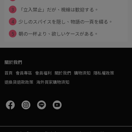
3
「立入禁止」だが、視線は歓迎する。
4
少しのスパイスを隠し、物語の一頁を綴る。
5
朝の一杯より、欲しいケースがある。
關於我們
首頁
會員專區
會員福利
關於我們
購物須知
隱私權政策
退換貨退款政策
海外買家購物須知