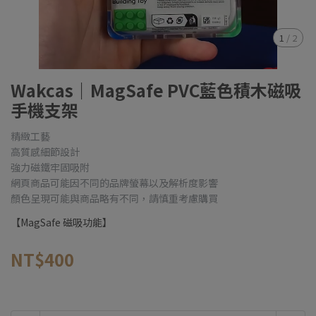
1
/
2
Wakcas｜MagSafe PVC藍色積木磁吸
手機支架
精緻工藝
高質感細節設計
強力磁鐵牢固吸附
網頁商品可能因不同的品牌螢幕以及解析度影響
顏色呈現可能與商品略有不同，請慎重考慮購買
【MagSafe 磁吸功能】
NT$400