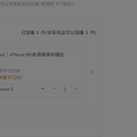
 」可以折抵紅利
800
點 (約等於
NT$800
)
已加購
0
件
(本區商品可以加購
5
件)
ios｜iPhone 9H高清玻璃保護貼
價
NT$120
價購
NT$60