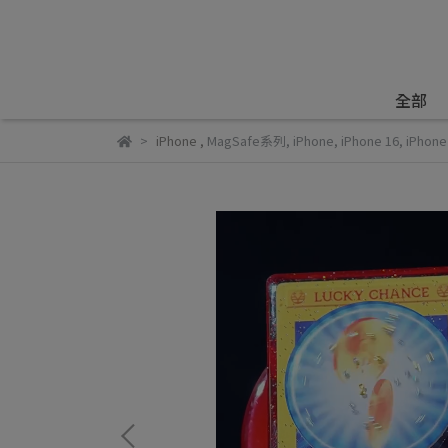
全部
iPhone
,
MagSafe系列
,
iPhone
,
iPhone 16
,
iPhone