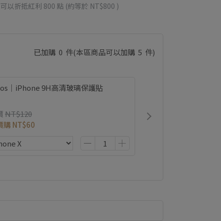
 」可以折抵紅利
800
點 (約等於
NT$800
)
已加購
0
件
(本區商品可以加購
5
件)
ios｜iPhone 9H高清玻璃保護貼
價
NT$120
價購
NT$60