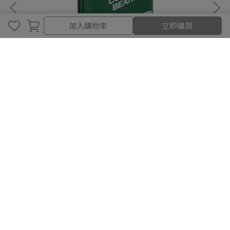
取消
完成
加入購物車
立即購買
Wakcas｜MagSafe 單品咖啡磁吸卡包
Wa
NT$300
NT
加入購物車
關於我們
首頁
會員專區
會員福利
關於我們
購物須知
隱私權政策
退換貨退款政策
海外買家購物須知