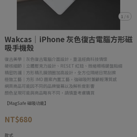
1
/
6
Wakcas｜iPhone 灰色復古電腦方形磁
吸手機殼
復古美學｜灰色復古電腦介面設計，重溫經典科技情懷
硬核細節｜立體壓克力設計、RESET 紅鈕、微縮柵格鍵盤點綴
精密防護｜方形精孔鏡頭圈加高設計，全方位隔絕日常刮擦
極致工藝｜方形 IMD 圖案內置工藝，強磁吸附兼顧輕薄質感
網頁商品可能因不同的品牌螢幕以及解析度影響
顏色呈現可能與商品略有不同，請慎重考慮購買
【MagSafe 磁吸功能】
NT$680
款式