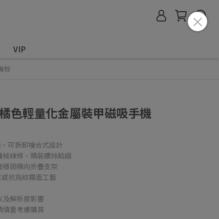
VIP
手機殼
one 橘色輕量化金屬裝甲磁吸手機
背板，可拆卸複合式設計
機械線條、精裝螺絲點綴
變穩固橫向折疊支架
高質感抗指紋霧面工藝
以及解析度影響
請慎重考慮購買