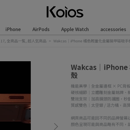
iPhone
AirPods
Apple Watch
accessories
 17
,
全商品一覧
,
超人気商品
Wakcas｜iPhone 橘色輕量化金屬裝甲磁吸
Wakcas｜iPh
殼
機能美學｜全金屬邊框 × PC
硬核細節｜立體雕刻金屬銘牌、
雙效支架｜加高鏡頭防護圈，秒
質感雙色｜太空銀 / 活力橘，
網頁商品可能因不同的品牌螢幕
顏色呈現可能與商品略有不同，