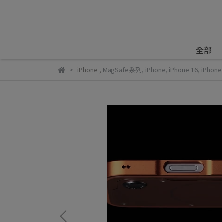
全部
iPhone
,
MagSafe系列
,
iPhone
,
iPhone 16
,
iPhone