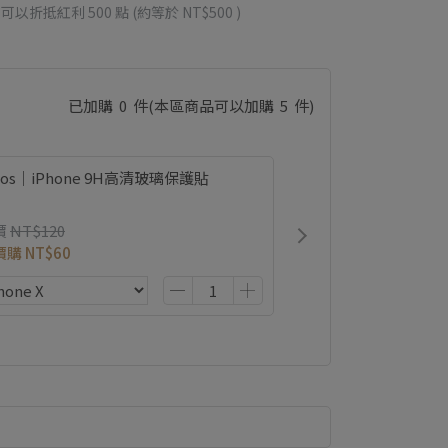
 」可以折抵紅利
500
點 (約等於
NT$500
)
已加購
0
件
(本區商品可以加購
5
件)
ios｜iPhone 9H高清玻璃保護貼
價
NT$120
價購
NT$60