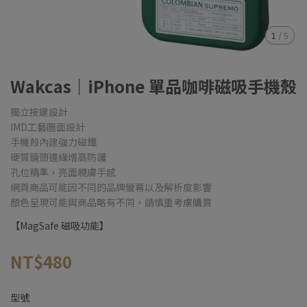
1
/
5
Wakcas｜iPhone 單品咖啡磁吸手機殼
獨立按鍵設計
IMD工藝圖面設計
手機殼內建強力磁鐵
硬質鏡頭邊緣增高防護
孔位精準，亮面親膚手感
網頁商品可能因不同的品牌螢幕以及解析度影響
顏色呈現可能與商品略有不同，請慎重考慮購買
【MagSafe 磁吸功能】
NT$480
型號