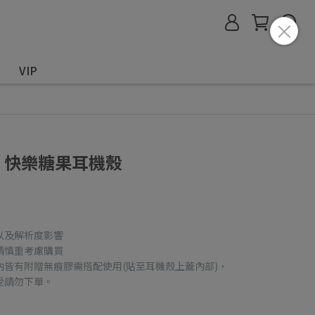
VIP
ods 快樂糖果耳機殼
以及解析度影響
請慎重考慮購買
內皆有附贈無痕膠需搭配使用(貼至耳機殼上蓋內部)，
受請勿下單。