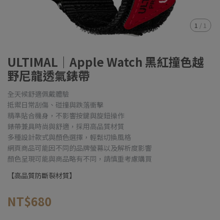
1
/
1
ULTIMAL｜Apple Watch 黑紅撞色越
野尼龍透氣錶帶
全天候舒適佩戴體驗
抵禦日常刮傷、碰撞與跌落衝擊
精準貼合機身，不影響按鍵與旋鈕操作
錶帶兼具時尚與舒適，採用高品質材質
多種設計款式與顏色選擇，輕鬆切換風格
網頁商品可能因不同的品牌螢幕以及解析度影響
顏色呈現可能與商品略有不同，請慎重考慮購買
【高品質防斷裂材質】
NT$680