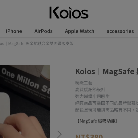
iPhone
AirPods
Apple Watch
accessories
ios｜MagSafe 黑金航鈦合金雙面磁吸支架
Koios｜MagS
精緻工藝
高質感細節設計
強力磁鐵牢固吸附
網頁商品可能因不同的品牌螢幕
顏色呈現可能與商品略有不同，
【MagSafe 磁吸功能】
NT$380