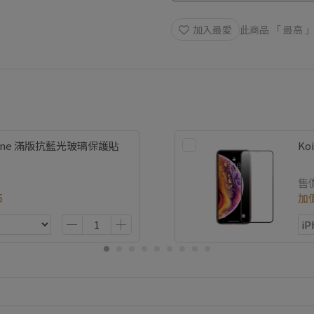
加入最愛
此商品 「 最高
hone 滿版抗藍光玻璃保護貼
Ko
售
5
加