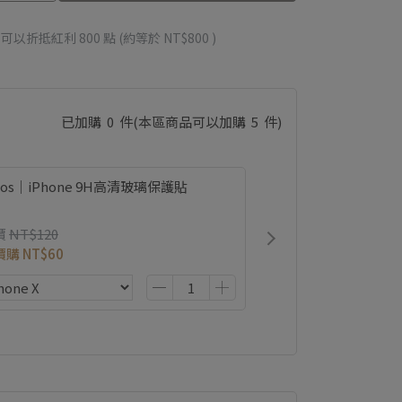
 」可以折抵紅利
800
點 (約等於
NT$800
)
已加購
0
件
(本區商品可以加購
5
件)
ios｜iPhone 9H高清玻璃保護貼
價
NT$120
價購
NT$60