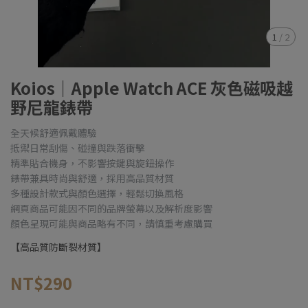
1
/
2
Koios｜Apple Watch ACE 灰色磁吸越
野尼龍錶帶
全天候舒適佩戴體驗
抵禦日常刮傷、碰撞與跌落衝擊
精準貼合機身，不影響按鍵與旋鈕操作
錶帶兼具時尚與舒適，採用高品質材質
多種設計款式與顏色選擇，輕鬆切換風格
網頁商品可能因不同的品牌螢幕以及解析度影響
顏色呈現可能與商品略有不同，請慎重考慮購買
【高品質防斷裂材質】
NT$290