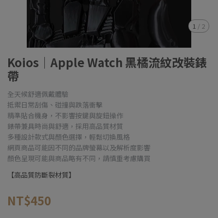
1
/
2
Koios｜Apple Watch 黑橘流紋改裝錶
帶
全天候舒適佩戴體驗
抵禦日常刮傷、碰撞與跌落衝擊
精準貼合機身，不影響按鍵與旋鈕操作
錶帶兼具時尚與舒適，採用高品質材質
多種設計款式與顏色選擇，輕鬆切換風格
網頁商品可能因不同的品牌螢幕以及解析度影響
顏色呈現可能與商品略有不同，請慎重考慮購買
【高品質防斷裂材質】
NT$450