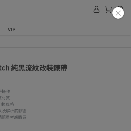
VIP
Watch 純黑流紋改裝錶帶
鈕操作
質材質
切換風格
以及解析度影響
請慎重考慮購買