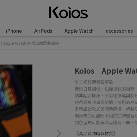
iPhone
AirPods
Apple Watch
accessories
s｜Apple Watch 純黑流紋改裝錶帶
Koios｜Apple 
全天候舒適佩戴體驗
抵禦日常刮傷、碰撞與跌落衝擊
精準貼合機身，不影響按鍵與旋
錶帶兼具時尚與舒適，採用高品
多種設計款式與顏色選擇，輕鬆
網頁商品可能因不同的品牌螢幕
顏色呈現可能與商品略有不同，
【高品質防斷裂材質】