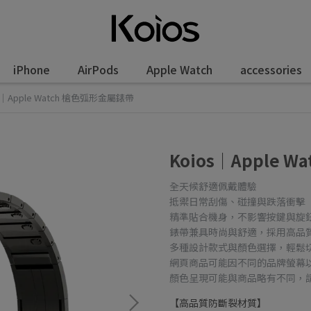
iPhone
AirPods
Apple Watch
accessories
s｜Apple Watch 槍色弧形金屬錶帶
Koios｜Apple 
全天候舒適佩戴體驗
抵禦日常刮傷、碰撞與跌落衝擊
精準貼合機身，不影響按鍵與旋
錶帶兼具時尚與舒適，採用高品
多種設計款式與顏色選擇，輕鬆
網頁商品可能因不同的品牌螢幕
顏色呈現可能與商品略有不同，
【高品質防斷裂材質】