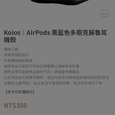
1
/
1
Koios｜AirPods 黑藍色多眼克蘇魯耳
機殼
精緻工藝
高質感細節設計
可愛趣味幽默風格
網頁商品可能因不同的品牌螢幕以及解析度影響
顏色呈現可能與商品略有不同，請慎重考慮購買
⚠️此商品為天地蓋耳機殼，商品內皆有附贈無痕膠需搭配使用(貼至
耳機殼上蓋內部)，貼上後並不會損傷耳機，無法接受請勿下單。
【全方位防護設計】
NT$350