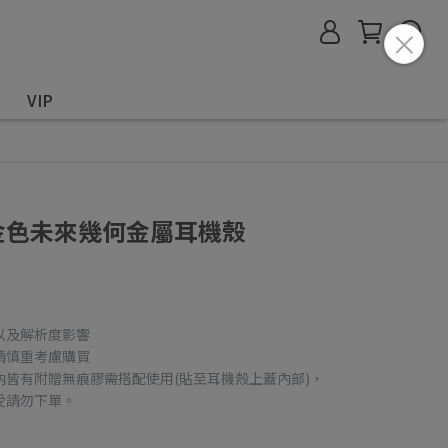
VIP
ds 金色未來幾何金屬耳機殼
以及解析度影響
請慎重考慮購買
內皆有附贈無痕膠需搭配使用(貼至耳機殼上蓋內部)，
受請勿下單。