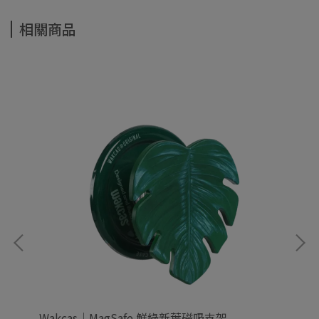
相關商品
Wakcas｜MagSafe 鮮綠新葉磁吸支架
Wa