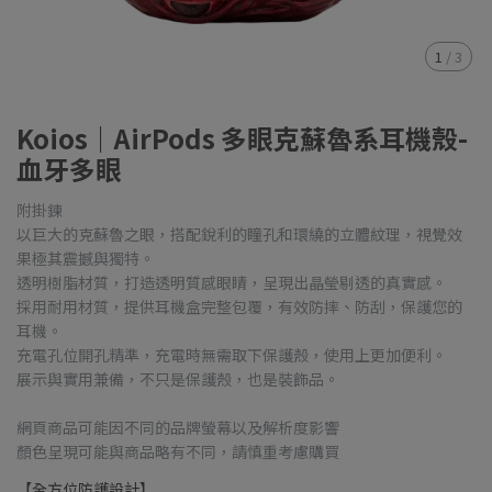
1
/
3
Koios｜AirPods 多眼克蘇魯系耳機殼-
血牙多眼
附掛鍊
以巨大的克蘇魯之眼，搭配銳利的瞳孔和環繞的立體紋理，視覺效
果極其震撼與獨特。
透明樹脂材質，打造透明質感眼睛，呈現出晶瑩剔透的真實感。
採用耐用材質，提供耳機盒完整包覆，有效防摔、防刮，保護您的
耳機。
充電孔位開孔精準，充電時無需取下保護殼，使用上更加便利。
展示與實用兼備，不只是保護殼，也是裝飾品。
網頁商品可能因不同的品牌螢幕以及解析度影響
顏色呈現可能與商品略有不同，請慎重考慮購買
【全方位防護設計】