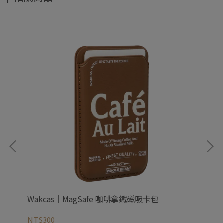
Wakcas｜MagSafe 咖啡拿鐵磁吸卡包
Wa
NT$300
NT