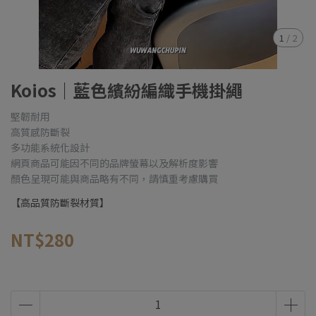
1
/
2
Koios｜藍色繽紛編織手機掛繩
堅韌耐用
高質感防斷裂
多功能系統化設計
網頁商品可能因不同的品牌螢幕以及解析度影響
顏色呈現可能與商品略有不同，請慎重考慮購買
【高品質防斷裂材質】
NT$280