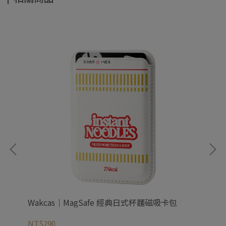
Wakcas｜MagSafe 經典日式杯麵磁吸卡包
Wa
NT$290
NT