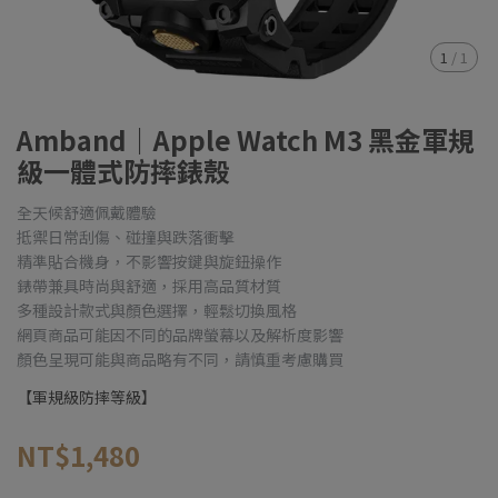
1
/
1
Amband｜Apple Watch M3 黑金軍規
級一體式防摔錶殼
全天候舒適佩戴體驗
抵禦日常刮傷、碰撞與跌落衝擊
精準貼合機身，不影響按鍵與旋鈕操作
錶帶兼具時尚與舒適，採用高品質材質
多種設計款式與顏色選擇，輕鬆切換風格
網頁商品可能因不同的品牌螢幕以及解析度影響
顏色呈現可能與商品略有不同，請慎重考慮購買
【軍規級防摔等級】
NT$1,480